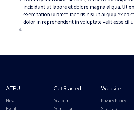
incididunt ut labore et dolore magna aliqua. Ut 
exercitation ullamco laboris nisi ut aliquip ex e
dolor in reprehenderit in voluptate velit esse cill
ATBU
Get Started
Website
News
Academics
Privacy Policy
Events
Admission
Sitemap
Alumni
Contact
Terms of Use
Careers
Blog
Code of Conduct