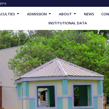
geria.
cademics
Open Faculties
Open Admission
Open About
ACULTIES
ADMISSION
ABOUT
NEWS
CON
INSTITUTIONAL DATA