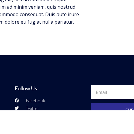
enim ad minim veniam, quis nostrud
a commodo consequat. Duis aute irure
um dolore eu fugiat nulla pariatur.
Follow Us
Email
Facebook
Twitter
SUB
YouTube
Instagram